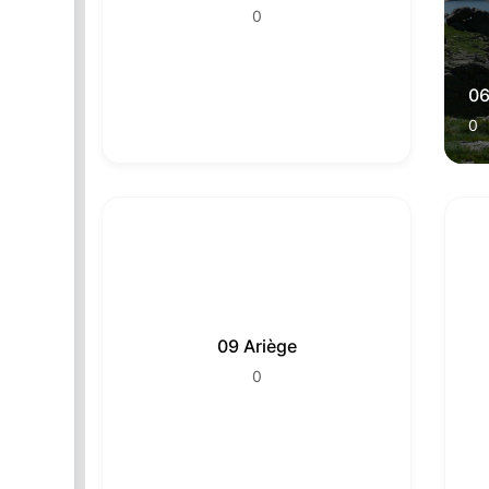
0
06
0
09 Ariège
0