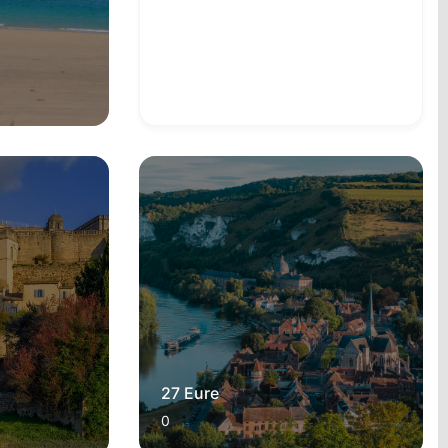
27 Eure
0