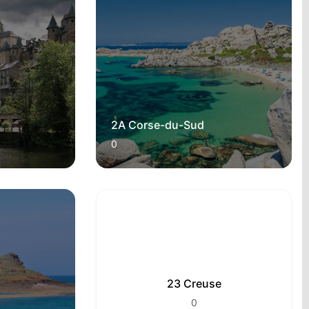
2A Corse-du-Sud
0
23 Creuse
0