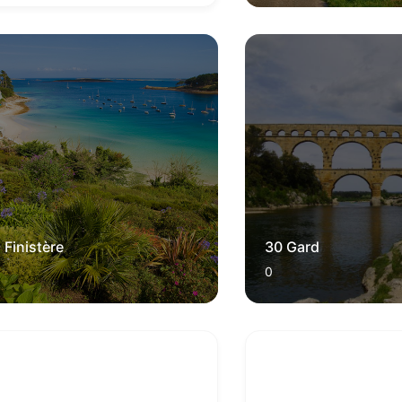
 Finistère
30 Gard
0