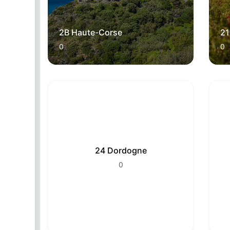
2B Haute-Corse
21
0
0
24 Dordogne
0