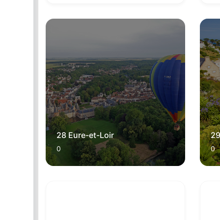
28 Eure-et-Loir
29
0
0