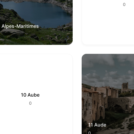
0
 Alpes-Maritimes
10 Aube
0
11 Aude
0